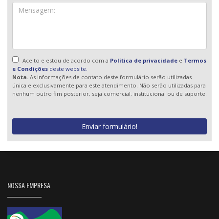
Aceito e estou de acordo com a
Política de privacidade
e
Termos
e Condições
deste website.
Nota.
As informações de contato deste formulário serão utilizadas
única e exclusivamente para este atendimento. Não serão utilizadas para
nenhum outro fim posterior, seja comercial, institucional ou de suporte.
Enviar formulário!
NOSSA EMPRESA