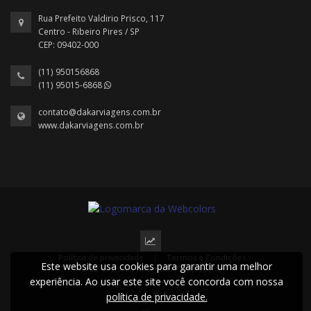
Rua Prefeito Valdirio Prisco, 117
Centro - Ribeiro Pires / SP
CEP: 09402-000
(11) 950156868
(11) 95015-6868
contato@dakarviagens.com.br
www.dakarviagens.com.br
Política de privacidade
|
Termos e Condições
Este website usa cookies para garantir uma melhor
2022 © Todos os direitos reservados.
experiência. Ao usar este site você concorda com nossa
política de privacidade.